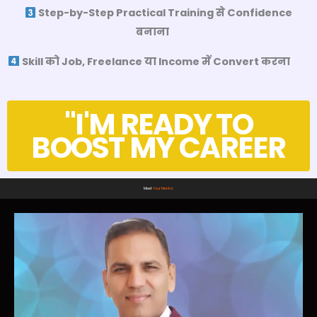
Step-by-Step Practical Training से Confidence
बनाना
Skill को Job, Freelance या Income में Convert करना
"I'M READY TO
BOOST MY CAREER
Meet
Your Me
ntor