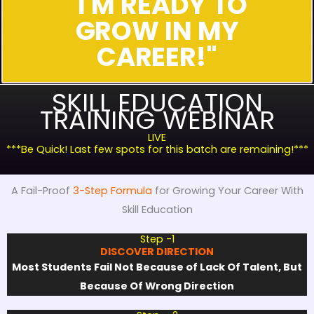
"I'M READY TO
GROW IN MY
CAREER!"
SKILL EDUCATION
TRAINING WEBINAR
LIVE
***Be Quick! Last few spots for this batch are remaining!***
A Fail-Proof
3-Step Formula
for Growing Your Career With
Skill Education
Step -1
DISCOVER DIRECTION
Most Students Fail Not Because of Lack Of Talent, But
Because Of Wrong Direction