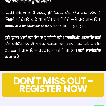
और
आय
दोनों
में
सुधार
लाए
”
।
उनकी शिक्षण शैली
सरल
,
प्रैक्टिकल
और
स्टेप
–
बाय
–
स्टेप
है,
जिसमें कोई झूठे वादे या शॉर्टकट नहीं होते — केवल वास्तविक
Skills
और
Implementation
पर फोकस रहता है।
हरि कृष्ण शर्मा का मिशन है लोगों को
आत्मनिर्भर
,
आत्मविश्वासी
और
आर्थिक
रूप
से
सशक्त
बनाना। यदि आप अपने जीवन और
Career में वास्तविक बदलाव चाहते हैं, तो आप
सही
मार्गदर्शक
के
साथ
हैं।
DON'T MISS OUT -
REGISTER NOW