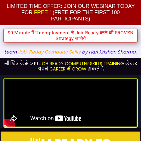
Skip
LIMITED TIME OFFER: JOIN OUR WEBINAR TODAY
to
FOR
FREE
! (FREE FOR THE FIRST 100
PARTICIPANTS)
content
90 Minute में Unemployment से Job-Ready बनने की PROVEN
Strategy जानिये
Learn
Job-Ready Computer Skills
by Hari Krishan Sharma.
सीखिए कैसे आप
JOB READY COMPUTER SKILLS TRAINING
लेकर
अपने
CAREER में GROW
सकते हैं