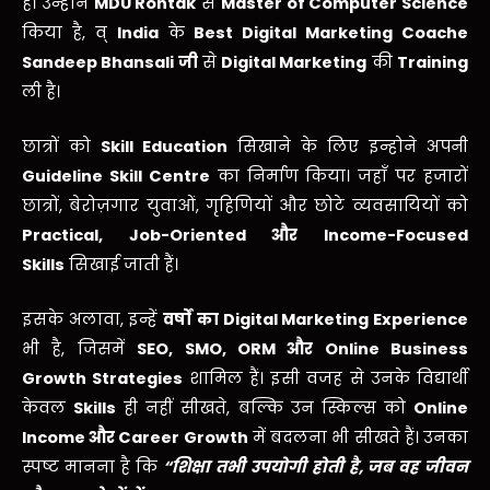
हैं। उन्होंने
MDU Rohtak
से
Master of Computer Science
किया है, व्
India
के
Best Digital Marketing Coache
Sandeep Bhansali
जी
से
Digital Marketing
की
Training
ली है।
छात्रों को
Skill Education
सिखाने के लिए इन्होने अपनी
Guideline Skill Centre
का निर्माण किया। जहाँ पर हजारों
छात्रों, बेरोज़गार युवाओं, गृहिणियों और छोटे व्यवसायियों को
Practical, Job-Oriented
और
Income-Focused
Skills
सिखाई
जाती
हैं।
इसके अलावा, इन्हें
वर्षों
का
Digital Marketing Experience
भी है, जिसमें
SEO, SMO, ORM
और
Online Business
Growth Strategies
शामिल हैं। इसी वजह से उनके विद्यार्थी
केवल
Skills
ही नहीं सीखते, बल्कि उन स्किल्स को
Online
Income
और
Career Growth
में बदलना भी सीखते हैं। उनका
स्पष्ट मानना है कि
“
शिक्षा
तभी
उपयोगी
होती
है
,
जब
वह
जीवन