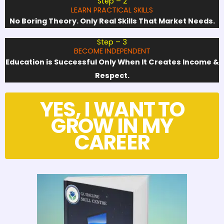
Step – 2
LEARN PRACTICAL SKILLS
No Boring Theory. Only Real Skills That Market Needs.
Step – 3
BECOME INDEPENDENT
Education is Successful Only When It Creates Income &
Respect.
YES, I WANT TO
GROW IN MY
CAREER