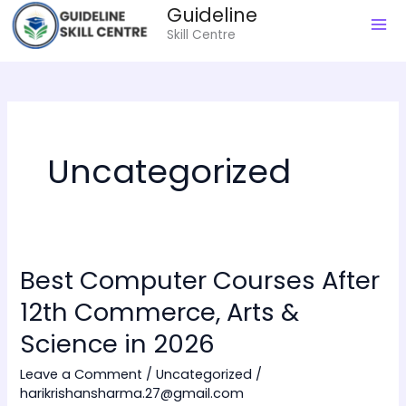
Guideline
to
Skill Centre
content
Uncategorized
Best Computer Courses After
Best
Computer
12th Commerce, Arts &
Courses
Science in 2026
After
12th
Leave a Comment
/
Uncategorized
/
harikrishansharma.27@gmail.com
Commerce,