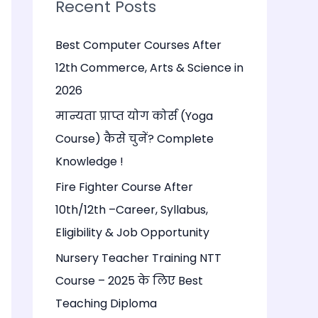
c
Recent Posts
h
Best Computer Courses After
f
12th Commerce, Arts & Science in
o
2026
r
:
मान्यता प्राप्त योग कोर्स (Yoga
Course) कैसे चुनें? Complete
Knowledge !
Fire Fighter Course After
10th/12th –Career, Syllabus,
Eligibility & Job Opportunity
Nursery Teacher Training NTT
Course – 2025 के लिए Best
Teaching Diploma