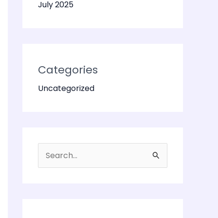
July 2025
Categories
Uncategorized
S
e
a
r